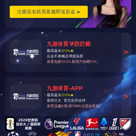
世俱杯最新官网_世俱杯（中国）团
世俱杯最新官网_世俱杯（中国）开
世俱杯最新官网_世俱杯（中国）
世俱杯最新官网_世俱杯（中国）召
世俱杯最新官网_世俱杯（中国）
世俱杯最新官网_世俱杯（中国）
世俱杯最新官网_世俱杯（中国）组
世俱杯最新官网_世俱杯（中国）2
世俱杯最新官网_世俱杯（中国）
世俱杯最新官网_世俱杯（中国）
世俱杯最新官网_世俱杯（中国）工