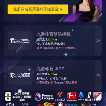
新官网_世俱杯（中国）将在9
党委书记、董事长刘深远作
月”的各项活动，确保取得实效
一步扩大质量工作的群众基础。
质量管控水平。