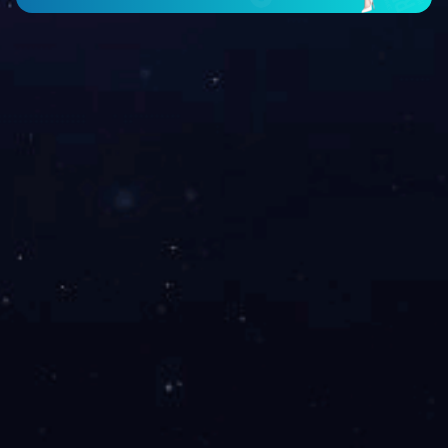
友情链接：
世俱杯最新官网_世俱杯（中国）©版权所有 备案号：
鲁ICP备17042406号-1
鲁公网安备 37010202001265号
开云电子_开云电子（中国）
|
开云手机web版登录入口
|
j9体育app
|
星空体育app登
录入口中国有限公司
|
乐动网页版登录入口_乐动（中国）
|
米兰电竞（中国）官方网