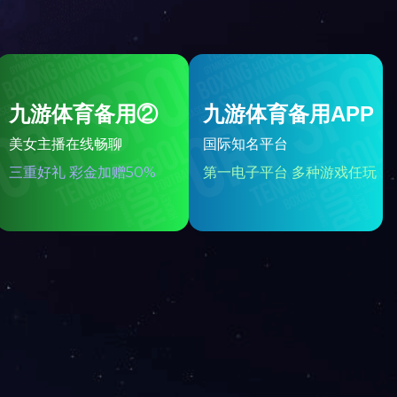
竞争力，为水利事业的发展贡献更多的力量。