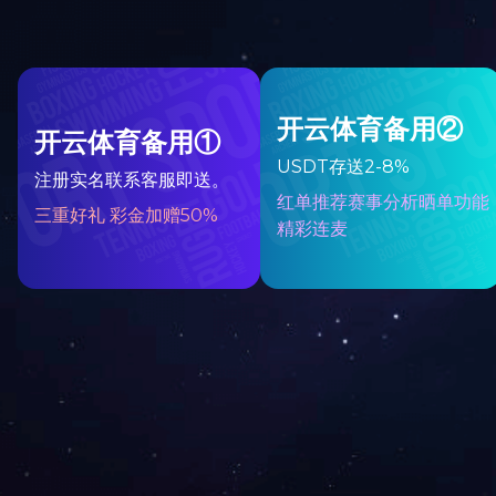
应用，将为水利工程
下一步，世俱杯最