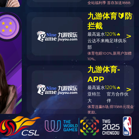
世俱杯最新官网_世俱杯（中国）
新闻中心
通知公告
工程施工一标项目试验检测公开竞争性谈判选
次数：2908