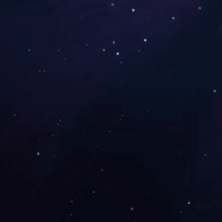
无
四、联系方式
采 购 人
地 址：山
联 系 人：
电 话：
1558
电子邮件：