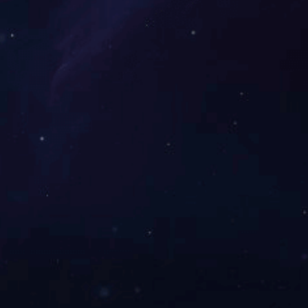
：世俱杯最新官网_世俱杯（中国）
东省济南市和平路
35
号
张峰
9710138
szjc2022zhaobiao@163.com