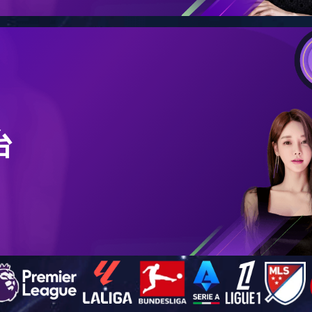
网_世俱杯（中国）定陶区均张庄灌区现代化建设
拔采购结果公示
来源： 作者： 发布日期：2024-09-06 浏览
2024
年
9
月
6
日
2023
年
9
月
8
日