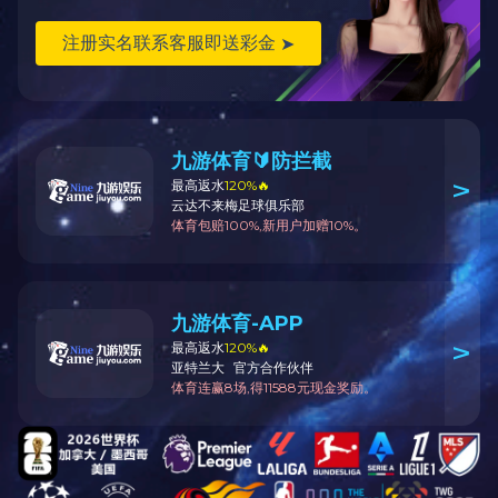
最后，与会人员围绕世俱杯最新
致表示将严格按照会议要求，认