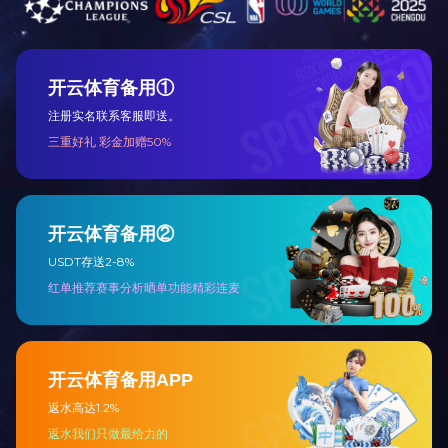
友情链接：
世俱杯最新官网_世俱杯（中国）©版权所有 备案号：
鲁ICP备17042406号-1
鲁公网安备 37010202001265号