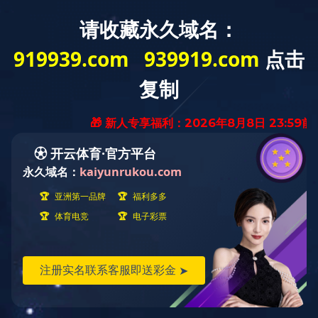
欢迎光临世俱杯最新官网_世俱杯（中国）官方网站！
世
网_