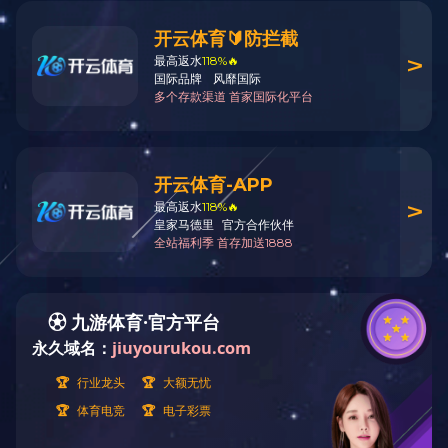
网_世俱杯（中国）领导班子成
会上，领导班子成员围绕主题
网_世俱杯（中国）实际，围绕
刘深远在总结讲话中指出，主
立”决定性意义的领悟更加深刻
刘深远最后强调，一是要切实
题。要进一步增强解决问题的力
改，尽快给出回音；对有共性、
一时难以解决的问题，要紧盯不
深对习近平新时代中国特色社会
系、丰富内涵、立场观点方法，
转化的过程成为强化理论武装的
进一步发扬在调查研究中涵养的
念、改进工作方式；提高抓落实
大动力，有力有序推动各项工作
综合办公室（党委办公室）和